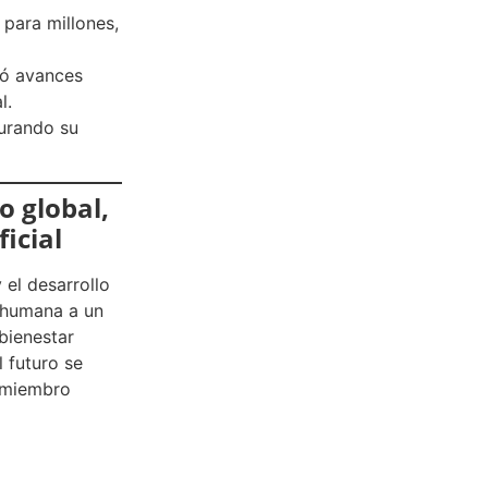
para millones,
tió avances
l.
gurando su
o global,
ficial
 el desarrollo
n humana a un
bienestar
l futuro se
 miembro