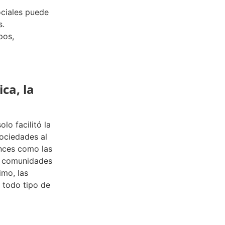
ciales puede
s.
pos,
ca, la
lo facilitó la
sociedades al
ances como las
as comunidades
imo, las
 todo tipo de