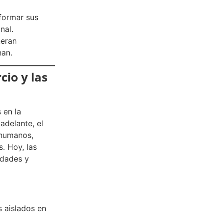
formar sus
nal.
neran
han.
cio y las
 en la
adelante, el
 humanos,
. Hoy, las
idades y
s aislados en