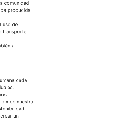
una comunidad
ada producida
el uso de
e transporte
bién al
 humana cada
uales,
mos
ndimos nuestra
tenibilidad,
crear un