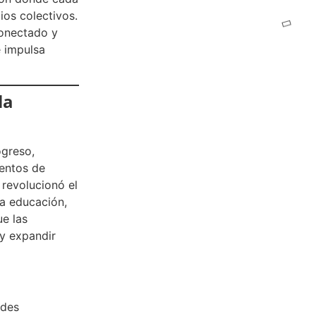
ios colectivos.
onectado y
e impulsa
la
ogreso,
entos de
 revolucionó el
La educación,
ue las
y expandir
ades